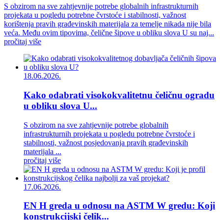
S obzirom na sve zahtjevnije potrebe globalnih infrastrukturnih
projekata u pogledu potrebne čvrstoće i stabilnosti, važnost
korištenja pravih građevinskih materijala za temelje nikada nije bila
veća. Među ovim tipovima, čelične šipove u obliku slova U su naj...
pročitaj više
18.06.2026.
Kako odabrati visokokvalitetnu čeličnu ogradu
u obliku slova U...
S obzirom na sve zahtjevnije potrebe globalnih
infrastrukturnih projekata u pogledu potrebne čvrstoće i
stabilnosti, važnost posjedovanja pravih građevinskih
materijala ...
pročitaj više
17.06.2026.
EN H greda u odnosu na ASTM W gredu: Koji
konstrukcijski čelik...