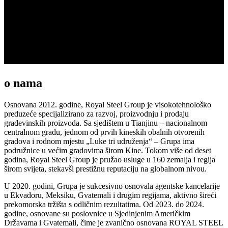
o nama
Osnovana 2012. godine, Royal Steel Group je visokotehnološko
preduzeće specijalizirano za razvoj, proizvodnju i prodaju
građevinskih proizvoda. Sa sjedištem u Tianjinu – nacionalnom
centralnom gradu, jednom od prvih kineskih obalnih otvorenih
gradova i rodnom mjestu „Luke tri udruženja“ – Grupa ima
podružnice u većim gradovima širom Kine. Tokom više od deset
godina, Royal Steel Group je pružao usluge u 160 zemalja i regija
širom svijeta, stekavši prestižnu reputaciju na globalnom nivou.
U 2020. godini, Grupa je sukcesivno osnovala agentske kancelarije
u Ekvadoru, Meksiku, Gvatemali i drugim regijama, aktivno šireći
prekomorska tržišta s odličnim rezultatima. Od 2023. do 2024.
godine, osnovane su poslovnice u Sjedinjenim Američkim
Državama i Gvatemali, čime je zvanično osnovana ROYAL STEEL