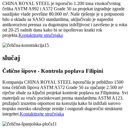
CHINA ROYAL STEEL je isporučio 1.200 tona visokočvrstog
čelika ASTM A992 i A572 Grade 50 za projekat izgradnje zgrade
saudijske vlade površine 80.000 m². Naše rješenje je u potpunosti
bilo u skladu sa SASO standardima, uključivalo je napredni
antikorozivni premaz za dugotrajnu izdržljivost i završeno je u roku
od 20-25 radnih dana kako bi se ispoštovao kratki rok
projekta.
Kontaktirajte stručnjaka
slučaj
Čelične šipove - Kontrola poplava Filipini
Kompanija CHINA ROYAL STEEL isporučila je približno 1500
tona čeličnih šipova ASTM A572 Grade 50 za ojačanje 2.500 m²
riječne obale za ključni projekat kontrole poplava na Filipinima. Svi
materijali su vruće pocinkovani prema standardima ASTM A123,
pružajući izuzetnu otpornost na koroziju kako bi izdržali surovo
tropsko morsko okruženje zemlje i osigurali dugoročni strukturni
integritet.
Kontaktirajte stručnjaka