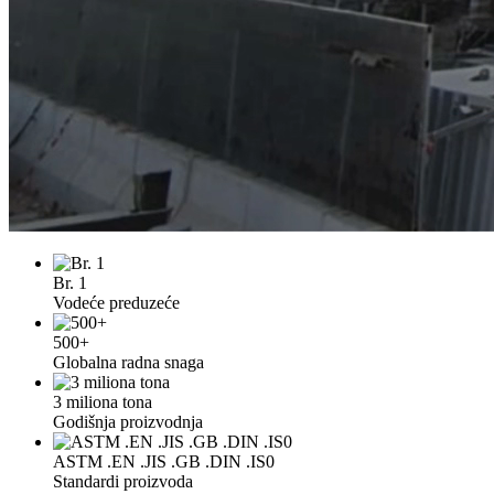
Br. 1
Vodeće preduzeće
500+
Globalna radna snaga
3 miliona tona
Godišnja proizvodnja
ASTM .EN .JIS .GB .DIN .IS0
Standardi proizvoda