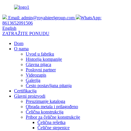
Email:
admin@royalsteelgroup.com
WhatsApp:
8613652091506
English
ZATRAŽITE PONUDU
Dom
O nama
Uvod u fabriku
Historija kompanije
Glavna pijaca
Poslovni partner
Videozapis
Galerija
Često postavljana pitanja
Certifikacija
Glavni proizvodi
Preuzimanje kataloga
Obrada metala i prilagođeno
Čelična konstrukcija
Pribor za čelične konstrukcije
Čelična rešetka
Čelične stepenice