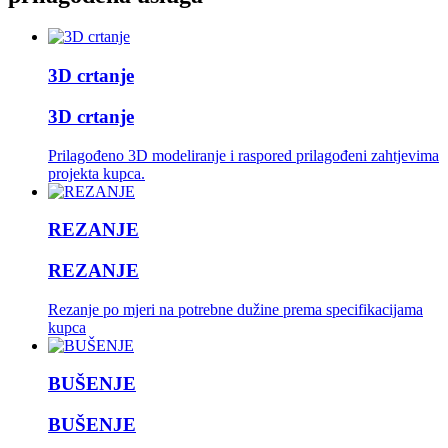
3D crtanje
3D crtanje
Prilagođeno 3D modeliranje i raspored prilagođeni zahtjevima
projekta kupca.
REZANJE
REZANJE
Rezanje po mjeri na potrebne dužine prema specifikacijama
kupca
BUŠENJE
BUŠENJE