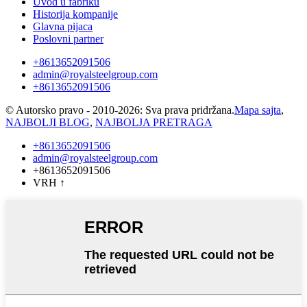
Uvod u fabriku
Historija kompanije
Glavna pijaca
Poslovni partner
+8613652091506
admin@royalsteelgroup.com
+8613652091506
© Autorsko pravo - 2010-2026: Sva prava pridržana.
Mapa sajta
,
NAJBOLJI BLOG
,
NAJBOLJA PRETRAGA
+8613652091506
admin@royalsteelgroup.com
+8613652091506
VRH
↑