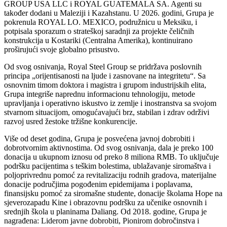
GROUP USA LLC i ROYAL GUATEMALA SA. Agenti su
također dodani u Maleziji i Kazahstanu. U 2026. godini, Grupa je
pokrenula ROYAL LO. MEXICO, podružnicu u Meksiku, i
potpisala sporazum o strateškoj saradnji za projekte čeličnih
konstrukcija u Kostariki (Centralna Amerika), kontinuirano
proširujući svoje globalno prisustvo.
Od svog osnivanja, Royal Steel Group se pridržava poslovnih
principa „orijentisanosti na ljude i zasnovane na integritetu“. Sa
osnovnim timom doktora i magistra i grupom industrijskih elita,
Grupa integriše naprednu informacionu tehnologiju, metode
upravljanja i operativno iskustvo iz zemlje i inostranstva sa svojom
stvarnom situacijom, omogućavajući brz, stabilan i zdrav održivi
razvoj usred žestoke tržišne konkurencije.
Više od deset godina, Grupa je posvećena javnoj dobrobiti i
dobrotvornim aktivnostima. Od svog osnivanja, dala je preko 100
donacija u ukupnom iznosu od preko 8 miliona RMB. To uključuje
podršku pacijentima s teškim bolestima, ublažavanje siromaštva i
poljoprivrednu pomoć za revitalizaciju rodnih gradova, materijalne
donacije područjima pogođenim epidemijama i poplavama,
finansijsku pomoć za siromašne studente, donacije školama Hope na
sjeverozapadu Kine i obrazovnu podršku za učenike osnovnih i
srednjih škola u planinama Daliang. Od 2018. godine, Grupa je
nagrađena: Liderom javne dobrobiti, Pionirom dobročinstva i