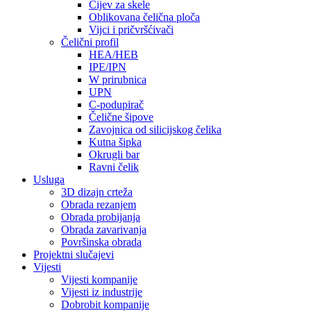
Cijev za skele
Oblikovana čelična ploča
Vijci i pričvršćivači
Čelični profil
HEA/HEB
IPE/IPN
W prirubnica
UPN
C-podupirač
Čelične šipove
Zavojnica od silicijskog čelika
Kutna šipka
Okrugli bar
Ravni čelik
Usluga
3D dizajn crteža
Obrada rezanjem
Obrada probijanja
Obrada zavarivanja
Površinska obrada
Projektni slučajevi
Vijesti
Vijesti kompanije
Vijesti iz industrije
Dobrobit kompanije