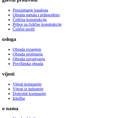
Preuzimanje kataloga
Obrada metala i prilagođeno
Čelična konstrukcija
Pribor za čelične konstrukcije
Čelični profil
usluga
Obrada rezanjem
Obrada probijanja
Obrada zavarivanja
Površinska obrada
vijesti
Vijesti kompanije
Vijesti iz industrije
Dobrobit kompanije
Izložba
o nama