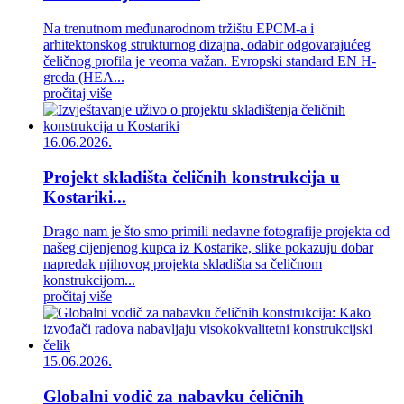
Na trenutnom međunarodnom tržištu EPCM-a i
arhitektonskog strukturnog dizajna, odabir odgovarajućeg
čeličnog profila je veoma važan. Evropski standard EN H-
greda (HEA...
pročitaj više
16.06.2026.
Projekt skladišta čeličnih konstrukcija u
Kostariki...
Drago nam je što smo primili nedavne fotografije projekta od
našeg cijenjenog kupca iz Kostarike, slike pokazuju dobar
napredak njihovog projekta skladišta sa čeličnom
konstrukcijom...
pročitaj više
15.06.2026.
Globalni vodič za nabavku čeličnih