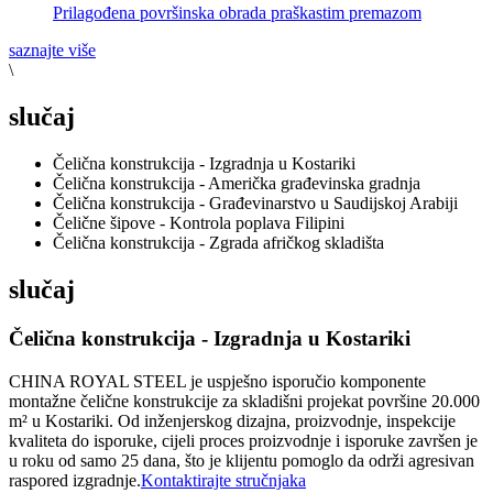
Prilagođena površinska obrada praškastim premazom
saznajte više
\
slučaj
Čelična konstrukcija - Izgradnja u Kostariki
Čelična konstrukcija - Američka građevinska gradnja
Čelična konstrukcija - Građevinarstvo u Saudijskoj Arabiji
Čelične šipove - Kontrola poplava Filipini
Čelična konstrukcija - Zgrada afričkog skladišta
slučaj
Čelična konstrukcija - Izgradnja u Kostariki
CHINA ROYAL STEEL je uspješno isporučio komponente
montažne čelične konstrukcije za skladišni projekat površine 20.000
m² u Kostariki. Od inženjerskog dizajna, proizvodnje, inspekcije
kvaliteta do isporuke, cijeli proces proizvodnje i isporuke završen je
u roku od samo 25 dana, što je klijentu pomoglo da održi agresivan
raspored izgradnje.
Kontaktirajte stručnjaka