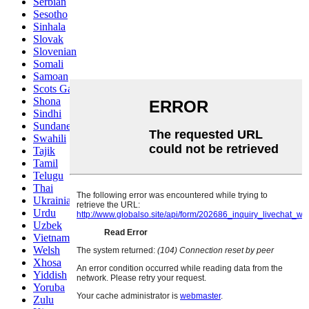
Serbian
Sesotho
Sinhala
Slovak
Slovenian
Somali
Samoan
Scots Gaelic
Shona
Sindhi
Sundanese
Swahili
Tajik
Tamil
Telugu
Thai
Ukrainian
Urdu
Uzbek
Vietnamese
Welsh
Xhosa
Yiddish
Yoruba
Zulu