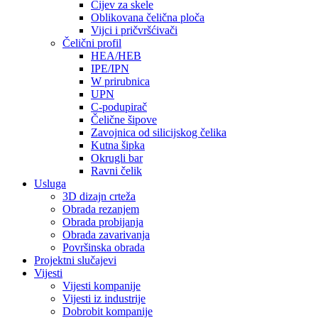
Cijev za skele
Oblikovana čelična ploča
Vijci i pričvršćivači
Čelični profil
HEA/HEB
IPE/IPN
W prirubnica
UPN
C-podupirač
Čelične šipove
Zavojnica od silicijskog čelika
Kutna šipka
Okrugli bar
Ravni čelik
Usluga
3D dizajn crteža
Obrada rezanjem
Obrada probijanja
Obrada zavarivanja
Površinska obrada
Projektni slučajevi
Vijesti
Vijesti kompanije
Vijesti iz industrije
Dobrobit kompanije