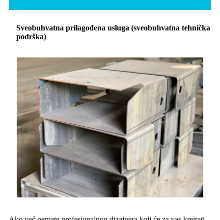
Sveobuhvatna prilagođena usluga (sveobuhvatna tehnička
podrška)
Ako već nemate profesionalnog dizajnera koji će za vas kreirati