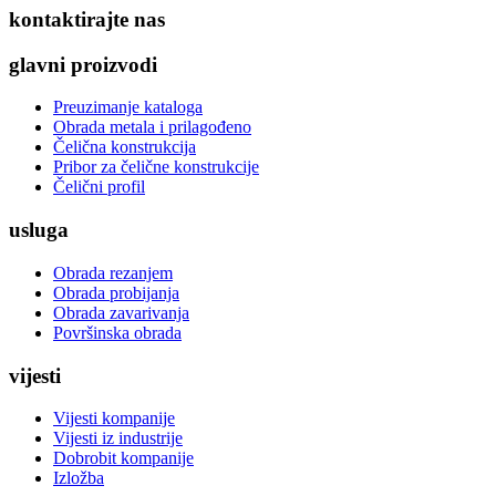
kontaktirajte nas
glavni proizvodi
Preuzimanje kataloga
Obrada metala i prilagođeno
Čelična konstrukcija
Pribor za čelične konstrukcije
Čelični profil
usluga
Obrada rezanjem
Obrada probijanja
Obrada zavarivanja
Površinska obrada
vijesti
Vijesti kompanije
Vijesti iz industrije
Dobrobit kompanije
Izložba