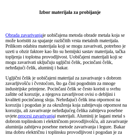
Izbor materijala za probijanje
Obrada zavarivanja
je uobičajena metoda obrade metala koja se
može koristiti za spajanje različitih vrsta metalnih materijala.
Prilikom odabira materijala koji se mogu zavarivati, potrebno je
uzeti u obzir faktore kao što su hemijski sastav materijala, tačka
topljenja i toplotna provodljivost. Uobičajeni materijali koji se
mogu zavarivati ​​uključuju ugljični čelik, pocinčani čelik,
nehrđajući čelik, aluminij i bakar.
Ugljični čelik je uobičajeni materijal za zavarivanje s dobrom
zavarljivošću i čvrstoćom, što ga čini pogodnim za mnoge
industrijske primjene. Pocinčani čelik se često koristi u svrhu
zaštite od korozije, a njegova zavarljivost ovisi o debljini i
kvaliteti pocinčanog sloja. Nehrđajući čelik ima otpornost na
koroziju i pogodan je za okruženja koja zahtijevaju otpornost na
koroziju, ali zavarivanje nehrđajućeg čelika zahtijeva posebne
uvjete.
procesi zavarivanja
i materijali. Aluminij je lagani metal s
dobrom toplinskom i električnom provodljivošću, ali zavarivanje
aluminija zahtijeva posebne metode zavarivanja i legure. Bakar
ima dobru električnu i toplinsku provodljivost i pogodan je za