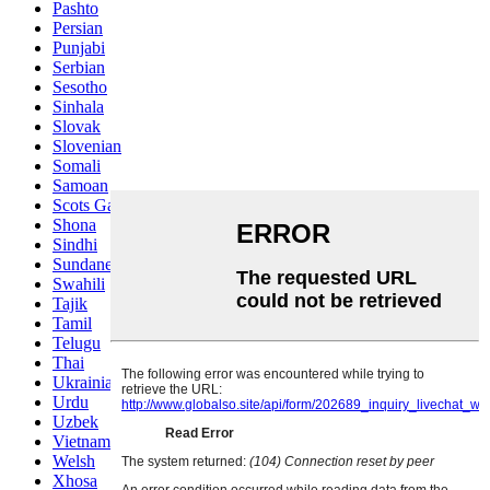
Pashto
Persian
Punjabi
Serbian
Sesotho
Sinhala
Slovak
Slovenian
Somali
Samoan
Scots Gaelic
Shona
Sindhi
Sundanese
Swahili
Tajik
Tamil
Telugu
Thai
Ukrainian
Urdu
Uzbek
Vietnamese
Welsh
Xhosa