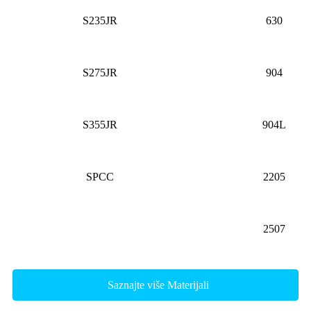
S235JR
630
S275JR
904
S355JR
904L
SPCC
2205
2507
Saznajte više Materijali