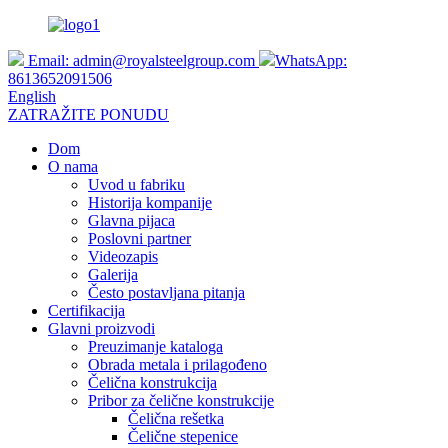
Email:
admin@royalsteelgroup.com
WhatsApp:
8613652091506
English
ZATRAŽITE PONUDU
Dom
O nama
Uvod u fabriku
Historija kompanije
Glavna pijaca
Poslovni partner
Videozapis
Galerija
Često postavljana pitanja
Certifikacija
Glavni proizvodi
Preuzimanje kataloga
Obrada metala i prilagođeno
Čelična konstrukcija
Pribor za čelične konstrukcije
Čelična rešetka
Čelične stepenice