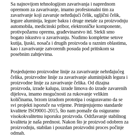
Sa najnovijom tehnologijom zavarivanja i naprednom
opremom za zavarivanje, imamo profesionalni tim za
zavarivanje koji zavaruje nehrđajući čelik, ugljični čelik,
legure aluminija, legure bakra i druge metale za proizvodnju
automobila, medicinski pribor, elektroničke komponente,
protivpožarnu opremu, građevinarstvo itd. Stekli smo
bogato iskustvo u zavarivanju. Nudimo kompletne setove
kutija, ljuski, nosača i drugih proizvoda u raznim oblastima,
kao i zavarivanje zatvorenih posuda pod pritiskom sa
posebnim zahtjevima.
Posjedujemo proizvodne linije za zavarivanje nehrđajućeg
čelika, proizvodne linije za zavarivanje aluminijskih legura i
proizvodne linije za zavarivanje čelika. Od dizajna
proizvoda, izrade kalupa, izrade limova do izrade zavarenih
dijelova, imamo mogućnosti za rukovanje velikim
količinama, brzom izradom prototipa i osiguravamo da se
svi projekti isporuče na vrijeme. Primjenjujemo standarde
kvalitete ISO9001-2015, što nam pomaže da osiguramo
visokokvalitetnu isporuku proizvoda. Održavanje stabilnog
kvaliteta je naša prednost. Nakon što je proizvod odobren za
proizvodnju, stabilan i pouzdan proizvodni proces počinje
odmah.