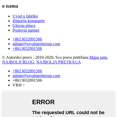
o nama
Uvod u fabriku
Historija kompanije
Glavna pijaca
Poslovni partner
+8613652091506
admin@royalsteelgroup.com
+8613652091506
© Autorsko pravo - 2010-2026: Sva prava pridržana.
Mapa sajta
,
NAJBOLJI BLOG
,
NAJBOLJA PRETRAGA
+8613652091506
admin@royalsteelgroup.com
+8613652091506
VRH
↑