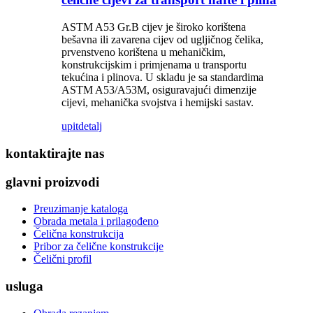
ASTM A53 Gr.B cijev je široko korištena
bešavna ili zavarena cijev od ugljičnog čelika,
prvenstveno korištena u mehaničkim,
konstrukcijskim i primjenama u transportu
tekućina i plinova. U skladu je sa standardima
ASTM A53/A53M, osiguravajući dimenzije
cijevi, mehanička svojstva i hemijski sastav.
upit
detalj
kontaktirajte nas
glavni proizvodi
Preuzimanje kataloga
Obrada metala i prilagođeno
Čelična konstrukcija
Pribor za čelične konstrukcije
Čelični profil
usluga