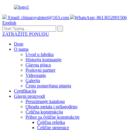
Email:
chinaroyalsteel@163.com
WhatsApp: 8613652091506
English
ZATRAŽITE PONUDU
Dom
O nama
Uvod u fabriku
Historija kompanije
Glavna pijaca
Poslovni partner
Videozapis
Galerija
Često postavljana pitanja
Certifikacija
Glavni proizvodi
Preuzimanje kataloga
Obrada metala i prilagođeno
Čelična konstrukcija
Pribor za čelične konstrukcije
Čelična rešetka
Čelične stepenice