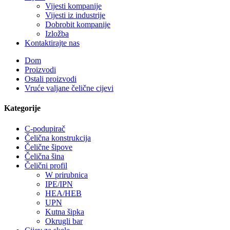
Vijesti kompanije
Vijesti iz industrije
Dobrobit kompanije
Izložba
Kontaktirajte nas
Dom
Proizvodi
Ostali proizvodi
Vruće valjane čelične cijevi
Kategorije
C-podupirač
Čelična konstrukcija
Čelične šipove
Čelična šina
Čelični profil
W prirubnica
IPE/IPN
HEA/HEB
UPN
Kutna šipka
Okrugli bar