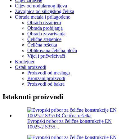
Cijev za skele
Cijev od nodularnog lijeva
Zavojnica od silicijskog čelika
Obrada metala i prilagođeno
Obrada rezanjem
Obrada probijanja
Obrada zavarivanja
Čelične stepenice
Čelična rešetka
Oblikovana čelična ploča
Vijci i pričvršćivači
Kontejner
Ostali proizvodi
Proizvodi od mesinga
Bronzani proizvodi
Proizvodi od bakra
Istaknuti proizvodi
Evropski pribor za čelične konstrukcije EN
10025-2 S355...