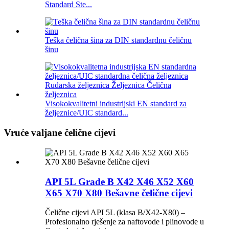
Standard Ste...
Teška čelična šina za DIN standardnu ​​čeličnu
šinu
Visokokvalitetni industrijski EN standard za
željeznice/UIC standard...
Vruće valjane čelične cijevi
API 5L Grade B X42 X46 X52 X60
X65 X70 X80 Bešavne čelične cijevi
Čelične cijevi API 5L (klasa B/X42-X80) –
Profesionalno rješenje za naftovode i plinovode u