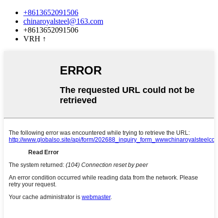
+8613652091506
chinaroyalsteel@163.com
+8613652091506
VRH
↑