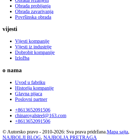
Obrada rezanjem
Obrada probijanja
Obrada zavarivanja
Površinska obrada
vijesti
Vijesti kompanije
Vijesti iz industrije
Dobrobit kompanije
Izložba
o nama
Uvod u fabriku
Historija kompanije
Glavna pijaca
Poslovni partner
+8613652091506
chinaroyalsteel@163.com
+8613652091506
© Autorsko pravo - 2010-2026: Sva prava pridržana.
Mapa sajta
,
NAJBOLJI BLOG
,
NAJBOLJA PRETRAGA