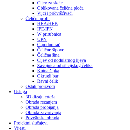
Cijev za skele
Oblikovana čelična ploča
Vijci i pričvršćivači
Čelični profil
HEA/HEB
IPE/IPN
W prirubnica
UPN
C-podupirač
Čelične šipove
Čelična šina
Cijev od nodularnog lijeva
Zavojnica od silicijskog čelika
Kutna šipka
Okrugli bar
Ravni čelik
Ostali proizvodi
Usluga
3D dizajn crteža
Obrada rezanjem
Obrada probijanja
Obrada zavarivanja
Površinska obrada
Projektni slučajevi
Vijesti