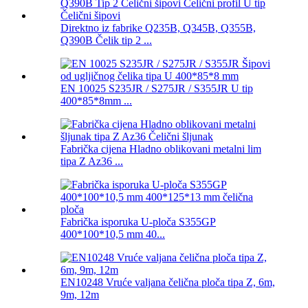
Direktno iz fabrike Q235B, Q345B, Q355B,
Q390B Čelik tip 2 ...
EN 10025 S235JR / S275JR / S355JR U tip
400*85*8mm ...
Fabrička cijena Hladno oblikovani metalni lim
tipa Z Az36 ...
Fabrička isporuka U-ploča S355GP
400*100*10,5 mm 40...
EN10248 Vruće valjana čelična ploča tipa Z, 6m,
9m, 12m