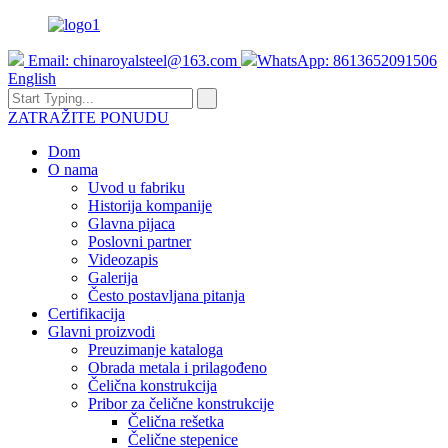
Email:
chinaroyalsteel@163.com
WhatsApp: 8613652091506
English
ZATRAŽITE PONUDU
Dom
O nama
Uvod u fabriku
Historija kompanije
Glavna pijaca
Poslovni partner
Videozapis
Galerija
Često postavljana pitanja
Certifikacija
Glavni proizvodi
Preuzimanje kataloga
Obrada metala i prilagođeno
Čelična konstrukcija
Pribor za čelične konstrukcije
Čelična rešetka
Čelične stepenice