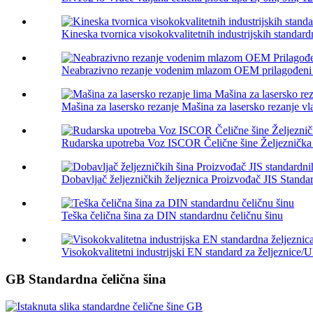
Kineska tvornica visokokvalitetnih industrijskih standardn
Neabrazivno rezanje vodenim mlazom OEM prilagođeni pr
Mašina za lasersko rezanje Mašina za lasersko rezanje vl
Rudarska upotreba Voz ISCOR Čelične šine Željeznička d
Dobavljač željezničkih željeznica Proizvođač JIS Standar
Teška čelična šina za DIN standardnu ​​čeličnu šinu
Visokokvalitetni industrijski EN standard za željeznice/U
GB Standardna čelična šina