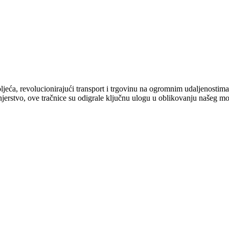
oljeća, revolucionirajući transport i trgovinu na ogromnim udaljenostim
enjerstvo, ove tračnice su odigrale ključnu ulogu u oblikovanju našeg mo