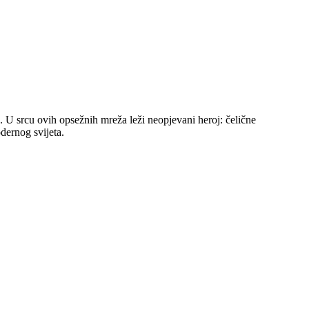
a. U srcu ovih opsežnih mreža leži neopjevani heroj: čelične
dernog svijeta.