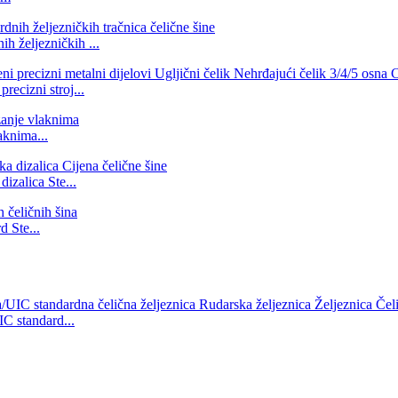
ih željezničkih ...
ecizni stroj...
aknima...
izalica Ste...
d Ste...
IC standard...