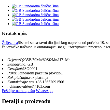
Kratak opis:
Željeznica
Sistemi su sastavni dio ljudskog napretka od početka 19. st
željezničke tračnice. Kombinirajući snagu, izdržljivost i precizno inž
Ocjena:
Q235B/50Mn/60Si2Mn/U71Mn
Standardno:
GB
Certifikat:
ISO9001
Paket:
Standardni paket za plovidbu
Rok plaćanja:
rok plaćanja
Kontaktirajte nas:
+86 13652091506
:
chinaroyalsteel@163.com
Pošaljite nam e-poštu
WhatsApp
Detalji o proizvodu