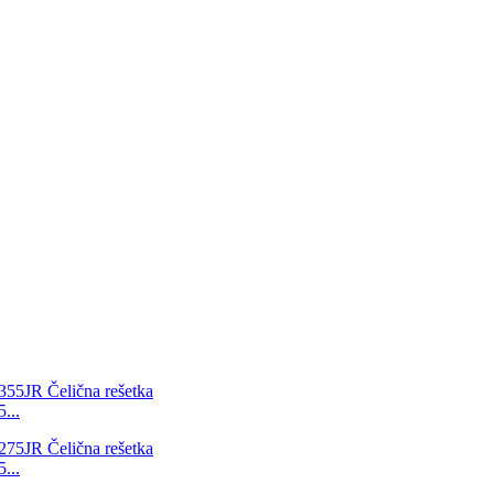
...
...