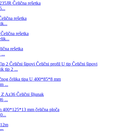
...
k...
ik...
...
tip 2 ...
 ...
6 ...
...
2m