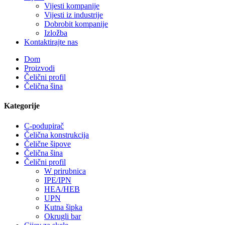
Vijesti kompanije
Vijesti iz industrije
Dobrobit kompanije
Izložba
Kontaktirajte nas
Dom
Proizvodi
Čelični profil
Čelična šina
Kategorije
C-podupirač
Čelična konstrukcija
Čelične šipove
Čelična šina
Čelični profil
W prirubnica
IPE/IPN
HEA/HEB
UPN
Kutna šipka
Okrugli bar