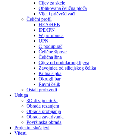
Cijev za skele
Oblikovana čelična ploča
Vijci i pričvršćivači
Čelični profil
HEA/HEB
IPE/IPN
W prirubnica
UPN
C-podupirač
Čelične šipove
Čelična šina
Cijev od nodularnog lijeva
Zavojnica od silicijskog čelika
Kutna šipka
Okrugli bar
Ravni čelik
Ostali proizvodi
Usluga
3D dizajn crteža
Obrada rezanjem
Obrada probijanja
Obrada zavarivanja
Površinska obrada
Projektni slučajevi
Vijesti