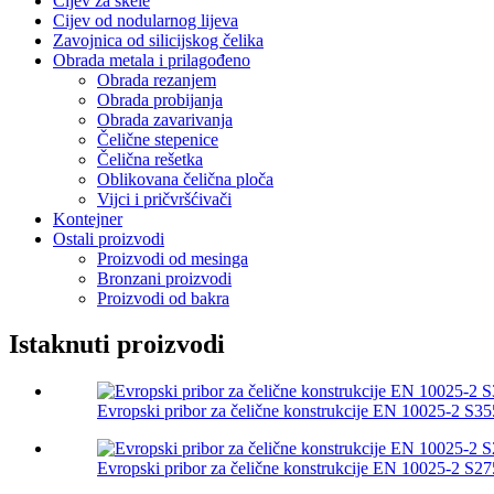
Cijev za skele
Cijev od nodularnog lijeva
Zavojnica od silicijskog čelika
Obrada metala i prilagođeno
Obrada rezanjem
Obrada probijanja
Obrada zavarivanja
Čelične stepenice
Čelična rešetka
Oblikovana čelična ploča
Vijci i pričvršćivači
Kontejner
Ostali proizvodi
Proizvodi od mesinga
Bronzani proizvodi
Proizvodi od bakra
Istaknuti proizvodi
Evropski pribor za čelične konstrukcije EN 10025-2 S355
Evropski pribor za čelične konstrukcije EN 10025-2 S275