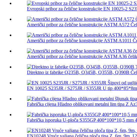
Evropski pribor za čelične konstrukcije EN 10025-2 S235
Američki pribor za čelične konstrukcije ASTM A572 Čeli
Američki pribor za čelične konstrukcije ASTM A1011 Čel
Američki pribor za čelične konstrukcije ASTM A36 čelik 
Direktno iz fabrike Q235B, Q345B, Q355B, Q390B Čelik 
EN 10025 S235JR / S275JR / S355JR U tip 400*85*8mm
Fabrička cijena Hladno oblikovani metalni lim tipa Z Az3
Fabrička isporuka U-ploča S355GP 400*100*10,5 mm 40
EN10248 Vruće valjana čelična ploča tipa Z, 6m, 9m, 1